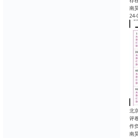
存
南
24-
北
评
作
南