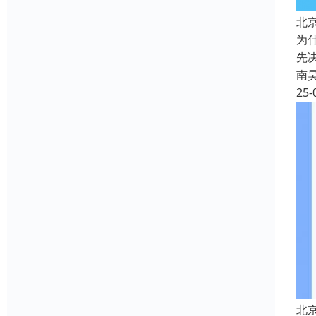
北
为
先
南
25-
北