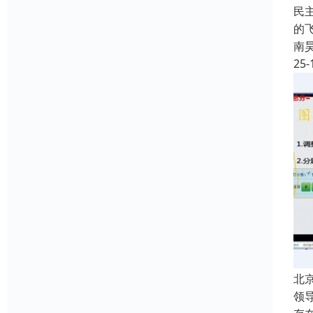
民
的
南
25-
北
领