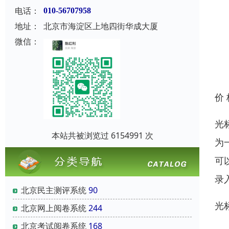
电话：
010-56707958
地址：
北京市海淀区上地四街华成大厦
微信：
价
光
本站共被浏览过 6154991 次
为
可
录
北京民主测评系统
90
光
北京网上阅卷系统
244
北京考试阅卷系统
168