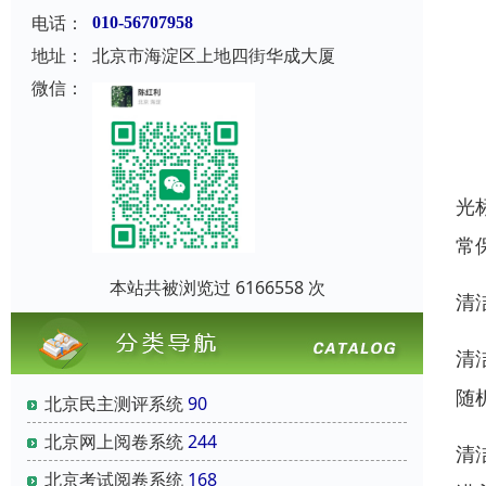
电话：
010-56707958
地址：
北京市海淀区上地四街华成大厦
微信：
光
常
本站共被浏览过 6166558 次
清
清
随
北京民主测评系统
90
北京网上阅卷系统
244
清
北京考试阅卷系统
168