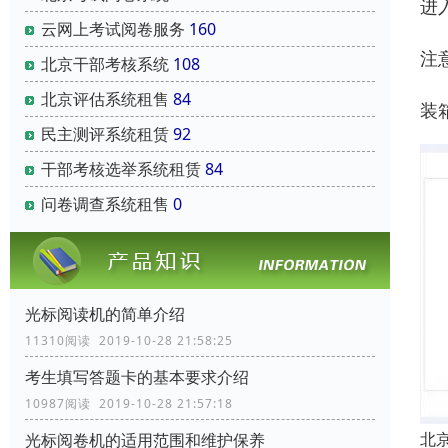
进
云网上考试阅卷服务
160
注
北京干部考核系统
108
北京评估系统租售
84
装
民主测评系统租赁
92
干部考核选举系统租赁
84
问卷调查系统租售
0
光标阅读机的简单介绍
11310阅读 2019-10-28 21:58:25
考生填写答题卡的基本要求介绍
10987阅读 2019-10-28 21:57:18
北
光标阅卷机的适用范围和维护保养